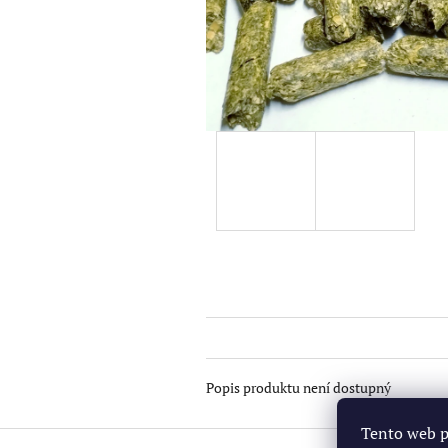
Popis produktu není dostupný
Tento web p
Z