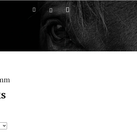
Nákupní
Hledat
Přihlášení
košík
6mm
ks