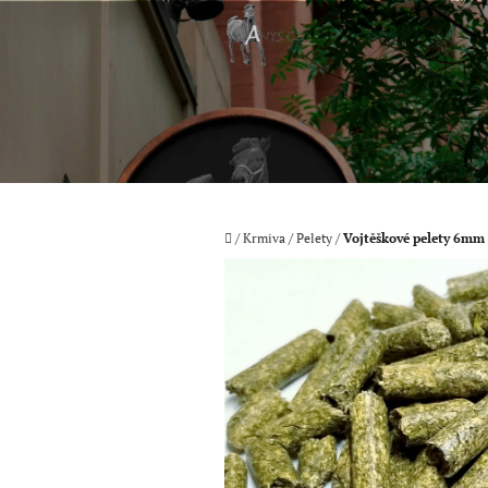
Přejít
na
obsah
Domů
/
Krmiva
/
Pelety
/
Vojtěškové pelety 6mm