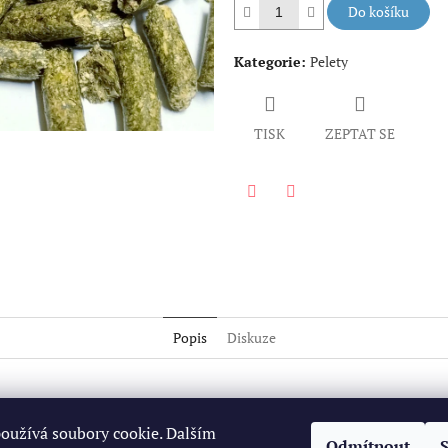
Do košíku
Kategorie
:
Pelety
TISK
ZEPTAT SE
Facebook
Twitter
Popis
Diskuze
oužívá soubory cookie. Dalším
Odmítnout