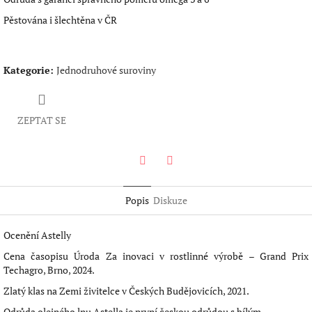
Pěstována i šlechtěna v ČR
Kategorie
:
Jednodruhové suroviny
ZEPTAT SE
Facebook
Twitter
Popis
Diskuze
Ocenění Astelly
Cena časopisu Úroda Za inovaci v rostlinné výrobě – Grand Prix
Techagro, Brno, 2024.
Zlatý klas na Zemi živitelce v Českých Budějovicích, 2021.
Odrůda olejného lnu Astella je první českou odrůdou s bílým,