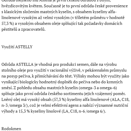
hvězdicovitým květem. Současně je to první odrůda české provenience
s klasickým složením mastných kyselin, s obsahem kyseliny alfa-
linolenové vysokým až velmi vysokým (v tříletém průměru v hodnotě
57,3 %) a vysokým obsahem oleje splňující tak požadavky domácích
pěstitelů a zpracovatelů.
Využití ASTELLY
Odrůda ASTELLA je vhodná pro produkci semen, dále na výrobu
stolního oleje pro využití v racionální výživě, v pekárenském průmyslu
na posyp pečiva, k přimíchávání do těst. Výlisky mohou být využity jako
vynikající biologicky hodnotný doplněk do pečiva nebo do krmných
směsí. Z pohledu obsahu mastných kyselin (omega-3 a omega-6)
splňuje jako první odrůda českého sortimentu jejich vzájemný poměr.
Lněný olej má vysoký obsah (57,3 %) kyseliny alfa linolenové (ALA, C18,
n-3 /omega 3/), což je velmi efektivní agens a nabízí významné nutriční
výhody a 15,3 % kyseliny linolové (LA, C18, n-6 /omega 6/).
Rodokmen