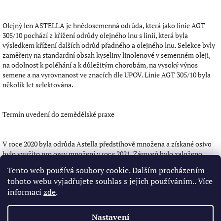
Olejný len ASTELLA je hnědosemenná odrůda, která jako linie AGT
305/10 pochází z křížení odrůdy olejného lnu s linií, která byla
výsledkem křížení dalších odrůd přadného a olejného lnu. Selekce byly
zaměřeny na standardní obsah kyseliny linolenové v semenném oleji,
na odolnost k poléhání a k důležitým chorobám, na vysoký výnos
semene a na vyrovnanost ve znacích dle UPOV. Linie AGT 305/10 byla
několik let selektována.
Termín uvedení do zemědělské praxe
V roce 2020 byla odrůda Astella předstihově množena a získané osivo
bylo využito pro osev množení v roce 2021. Zároveň bylo založeno
udržovací šlechtění zaručující stabilitu výnosových parametrů nové
Tento web používá soubory cookie. Dalším procházením
odrůdy a požadovanou kvalitu osiva. K současnému datu registrujeme
tohoto webu vyjadřujete souhlas s jejich používáním.. Více
potencionální zájemce o pěstování a využití této odrůdy, a to nejen z
informací
zde
.
řad domácích, českých pěstitelů, ale také z Polska, Běloruska a
Kazachstánu, zvláště z důvodu vynikajících výsledků ve státním
testování, které byly prezentovány formou workshopu.
Nastavení