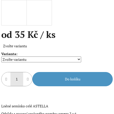
od
35 Kč
/ ks
Měrná
Zvolte variantu
cena:
Varianta:
Do košíku
Lněné semínko celé ASTELLA
Odrůda s garancí správného poměru omega 3 a 6