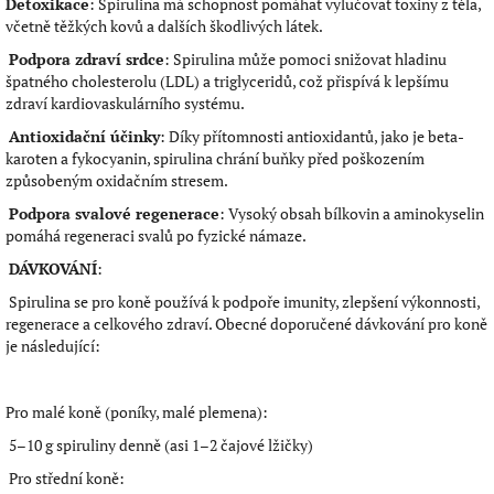
Detoxikace
: Spirulina má schopnost pomáhat vylučovat toxiny z těla,
včetně těžkých kovů a dalších škodlivých látek.
Podpora zdraví srdce
: Spirulina může pomoci snižovat hladinu
špatného cholesterolu (LDL) a triglyceridů, což přispívá k lepšímu
zdraví kardiovaskulárního systému.
Antioxidační účinky
: Díky přítomnosti antioxidantů, jako je beta-
karoten a fykocyanin, spirulina chrání buňky před poškozením
způsobeným oxidačním stresem.
Podpora svalové regenerace
: Vysoký obsah bílkovin a aminokyselin
pomáhá regeneraci svalů po fyzické námaze.
DÁVKOVÁNÍ
:
Spirulina se pro koně používá k podpoře imunity, zlepšení výkonnosti,
regenerace a celkového zdraví. Obecné doporučené dávkování pro koně
je následující:
Pro malé koně (poníky, malé plemena):
5–10 g spiruliny denně (asi 1–2 čajové lžičky)
Pro střední koně: