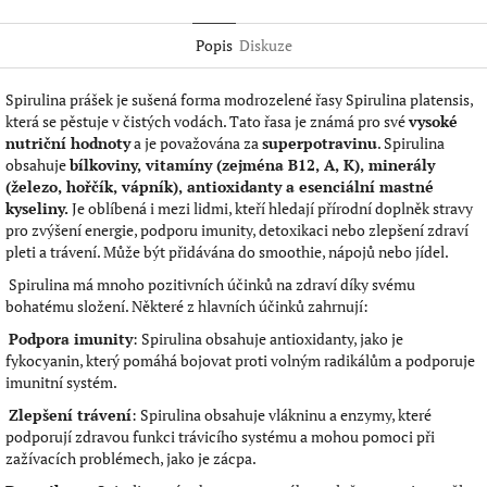
Facebook
Twitter
Popis
Diskuze
Spirulina prášek je sušená forma modrozelené řasy Spirulina platensis,
která se pěstuje v čistých vodách. Tato řasa je známá pro své
vysoké
nutriční hodnoty
a je považována za
superpotravinu
. Spirulina
obsahuje
bílkoviny, vitamíny (zejména B12, A, K), minerály
(železo, hořčík, vápník), antioxidanty a esenciální mastné
kyseliny.
Je oblíbená i mezi lidmi, kteří hledají přírodní doplněk stravy
pro zvýšení energie, podporu imunity, detoxikaci nebo zlepšení zdraví
pleti a trávení. Může být přidávána do smoothie, nápojů nebo jídel.
Spirulina má mnoho pozitivních účinků na zdraví díky svému
bohatému složení. Některé z hlavních účinků zahrnují:
Podpora imunity
: Spirulina obsahuje antioxidanty, jako je
fykocyanin, který pomáhá bojovat proti volným radikálům a podporuje
imunitní systém.
Zlepšení trávení
: Spirulina obsahuje vlákninu a enzymy, které
podporují zdravou funkci trávicího systému a mohou pomoci při
zažívacích problémech, jako je zácpa.