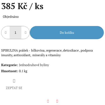
385 Kč
/ ks
Měrná
Objednáno
cena:
Do košíku
SPIRULINA prášek - bílkovina, regenerace, detoxikace , podpora
imunity, antioxidant, minerály a vitamíny
Kategorie
:
Jednodruhové byliny
Hmotnost
:
0.1 kg
ZEPTAT SE