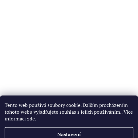
Ř
e
Tento web používá soubory cookie. Dalším procházením
k
l
tohoto webu vyjadřujete souhlas s jejich používáním.. Více
/
informací
zde
.
a
j
s
i
Nastavení