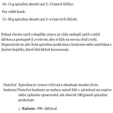
10–15 g spiruliny denně (asi 2–3 čajové lžičky)
Pro velké koně:
15–30 g spiruliny denně (asi 3–6 čajových lžiček)
Pokud chcete začít s doplňky stravy, je vždy nejlepší začít s nižší
dávkou a postupně ji zvyšovat, aby si kůň na novou chuť zvykl.
Doporučuje se, aby byla spirulina podávána s krmivem nebo smíchána s
jinými doplňky, které kůň běžně konzumuje.
Ř
Ř
C
Nutriční
Spirulina je vysoce výživná a obsahuje mnoho živin.
h
e
e
hodnoty?
Nutriční hodnoty se mohou mírně lišit v závislosti na značce
a
k
k
t
nebo způsobu zpracování, ale obecně 100 gramů spiruliny
l
l
G
/
/
poskytuje:
P
a
a
T
j
j
ř
Kalorie
: 290–360 kcal
s
s
e