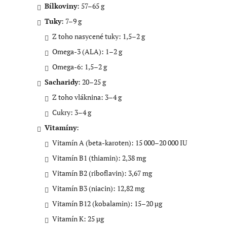
k
i
i
Bílkoviny
: 57–65 g
l
:
:
:
Tuky
: 7–9 g
Z toho nasycené tuky: 1,5–2 g
Omega-3 (ALA): 1–2 g
Omega-6: 1,5–2 g
Sacharidy
: 20–25 g
Z toho vláknina: 3–4 g
Cukry: 3–4 g
Vitamíny
:
Vitamín A (beta-karoten): 15 000–20 000 IU
Vitamín B1 (thiamin): 2,38 mg
Vitamín B2 (riboflavin): 3,67 mg
Vitamín B3 (niacin): 12,82 mg
Vitamín B12 (kobalamin): 15–20 µg
Vitamín K: 25 µg