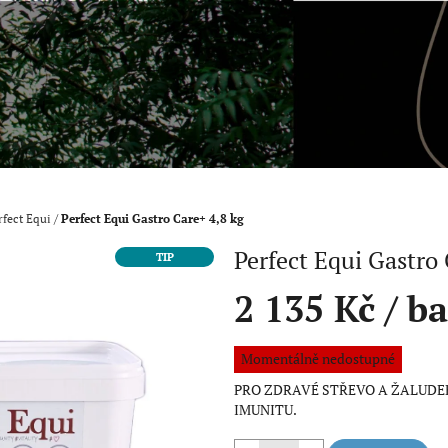
rfect Equi
/
Perfect Equi Gastro Care+ 4,8 kg
Perfect Equi Gastro 
TIP
2 135 Kč
/ b
Měrná
Momentálně nedostupné
cena:
PRO ZDRAVÉ STŘEVO A ŽALUDEK
IMUNITU.