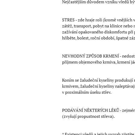
Nejčastějším důvodem vzniku vředů bý
STRES - zde hraje roli (kromě vnějších
zátěž, transport, pobyt na klinice ne
zažívání opakovaného diskomfortu při 
hříběte, bolest, roční období, špatné záz
NEVHODNÝ ZPŮSOB KRMENÍ - nedostatečn
příjmem objemového krmiva, krmení já
Koním se žaludeční kyseliny produkují 
krmivem, žaludeční kyseliny naleptávají
v proximálním úseku střev.
PODÁVÁNÍ NĚKTERÝCH LÉKŮ - zejména lék
(zvyšují propustnost střeva).
* Existenci vředů a jejich rozsah zjistí