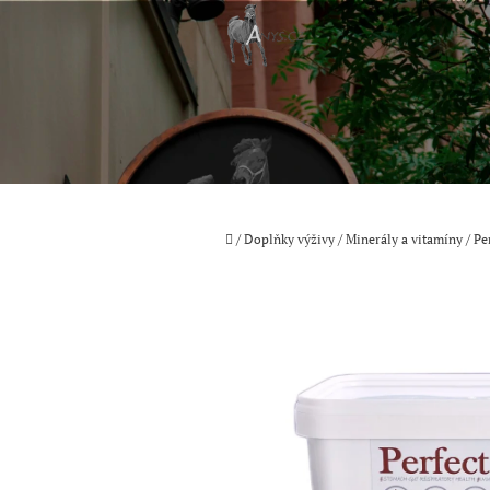
Přejít
na
obsah
Domů
/
Doplňky výživy
/
Minerály a vitamíny
/
Pe