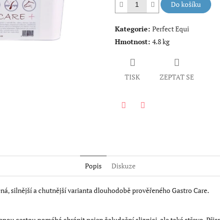
Do košíku
Kategorie
:
Perfect Equi
Hmotnost
:
4.8 kg
TISK
ZEPTAT SE
Facebook
Twitter
Popis
Diskuze
, silnější a chutnější varianta dlouhodobě prověřeného Gastro Care.
nou cestou pomáhá chránit nejen žaludeční sliznici, ale také střevo. Při