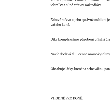
výstelky a silné střevní mikroflóry.
Zdravé střevo a jeho správné osídlení j
vašeho koně.
Díky komplexnímu působení přináší úlev
Navíc dodává tělu cenné aminokyseliny,
Obsahuje látky, které na sebe vážou pato
VHODNÉ PRO KONĚ: