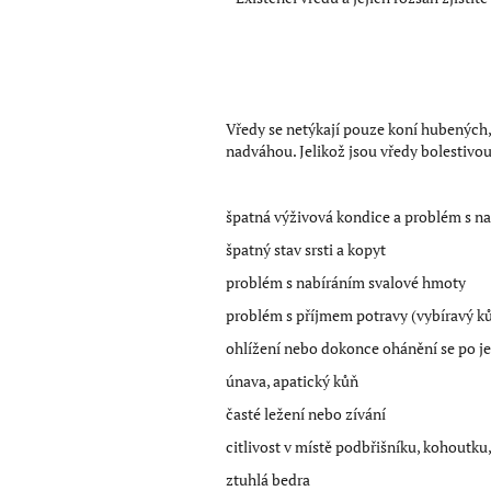
Vředy se netýkají pouze koní hubených, 
nadváhou. Jelikož jsou vředy bolestivou
špatná výživová kondice a problém s n
špatný stav srsti a kopyt
problém s nabíráním svalové hmoty
problém s příjmem potravy (vybíravý kůň
ohlížení nebo dokonce ohánění se po je
únava, apatický kůň
časté ležení nebo zívání
citlivost v místě podbřišníku, kohoutku
ztuhlá bedra