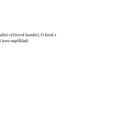
lní výživové kondici, či koně s
 jsou například: