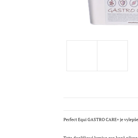
Perfect Equi GASTRO CARE+ je vylepšená
Toto doplňkové krmivo pro koně přiroze