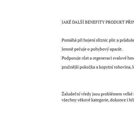
JAKÉ DALŠÍ BENEFITY PRODUKT PŘI
Pomáhá při hojení sliznic plic a průduše
Jemně pečuje o pohybový aparát.
Podporuje růst a regeneraci svalové hm
pružnější pokožka a kopytní rohovina, le
Žaludeční vředy jsou problémem velké s
všechny věkové kategorie, dokonce i hří