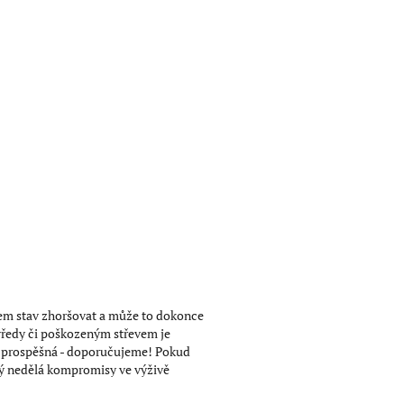
em stav zhoršovat a může to dokonce
vředy či poškozeným střevem je
 prospěšná - doporučujeme! Pokud
erý nedělá kompromisy ve výživě