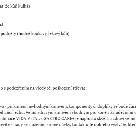
t, že kůň kulhá)
st
 podněty (hodně koukavý, lekavý kůň)
ebo s podezřením na vředy (či poškození střeva):
iva - při krmení nevhodným krmivem, komponenty či doplňky se bude čas
robíhající léčbu. Velmi zdravým krmivem vhodným pro koně s žaludečními 
ombinace VIDA VITAL s GASTRO CARE+ je naprosto skvělá a zdraví velmi
nevíte si rady se složením krmné dávky, kontaktujte dobrého výživáře, kt