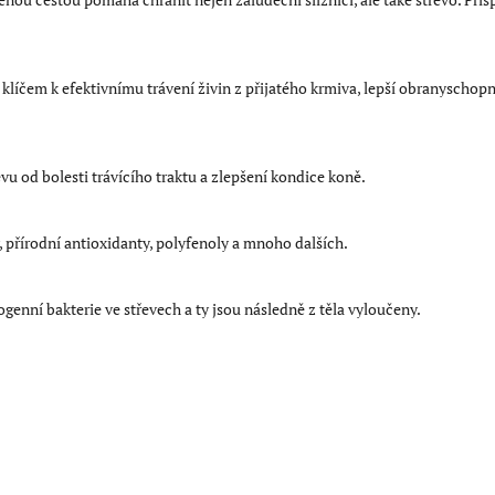
e klíčem k efektivnímu trávení živin z přijatého krmiva, lepší obranysch
u od bolesti trávícího traktu a zlepšení kondice koně.
 přírodní antioxidanty, polyfenoly a mnoho dalších.
genní bakterie ve střevech a ty jsou následně z těla vyloučeny.