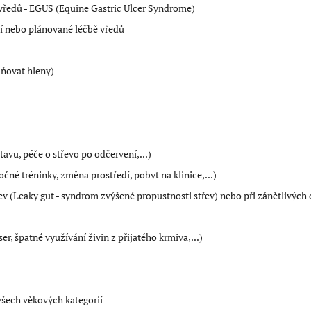
ředů - EGUS (Equine Gastric Ulcer Syndrome)
ící nebo plánované léčbě vředů
lňovat hleny)
tavu, péče o střevo po odčervení,...)
čné tréninky, změna prostředí, pobyt na klinice,...)
řev (Leaky gut - syndrom zvýšené propustnosti střev) nebo při zánětlivýc
er, špatné využívání živin z přijatého krmiva,...)
všech věkových kategorií