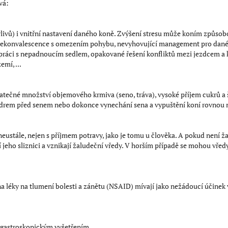
vá:
 vlivů) i vnitřní nastavení daného koně. Zvýšení stresu může koním způso
bo rekonvalescence s omezením pohybu, nevyhovující management pro dané
práci s nepadnoucím sedlem, opakované řešení konfliktů mezi jezdcem a 
emí, ...
é množství objemového krmiva (seno, tráva), vysoké příjem cukrů a š
drem před senem nebo dokonce vynechání sena a vypuštění koní rovnou n
neustále, nejen s příjmem potravy, jako je tomu u člověka. A pokud nen
 jeho sliznici a vznikají žaludeční vředy. V horším případě se mohou vředy
y na tlumení bolesti a zánětu (NSAID) mívají jako nežádoucí účinek vz
te gastroskopickým vyšetřením.