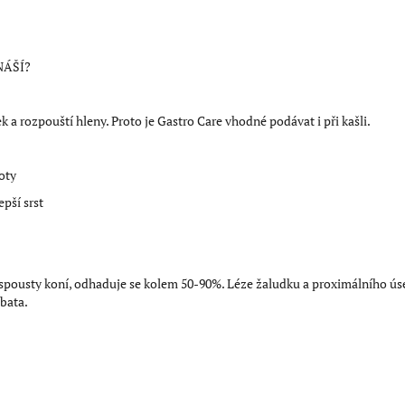
NÁŠÍ?
k a rozpouští hleny. Proto je Gastro Care vhodné podávat i při kašli.
oty
pší srst
pousty koní, odhaduje se kolem 50-90%. Léze žaludku a proximálního úsek
bata.