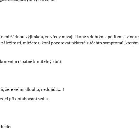
není žádnou výjimkou, že vředy mívají i koně s dobrým apetitem a v normá
 záležitostí, můžete u koní pozorovat některé z těchto symptomů, kterými
akrmením (špatně krmitelný kůň)
, žere velmi dlouho, nedojídá,...)
zdci při dotahování sedla
, beder