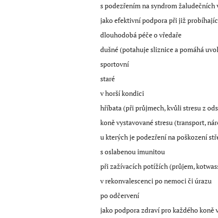
s podezřením na syndrom žaludečních v
jako efektivní podpora při již probíhaj
dlouhodobá péče o vředaře
dušné (potahuje sliznice a pomáhá uvo
sportovní
staré
v horší kondici
hříbata (při průjmech, kvůli stresu z ods
koně vystavované stresu (transport, náro
u kterých je podezření na poškození st
s oslabenou imunitou
při zažívacích potížích (průjem, kotwass
v rekonvalescenci po nemoci či úrazu
po odčervení
jako podpora zdraví pro každého koně 