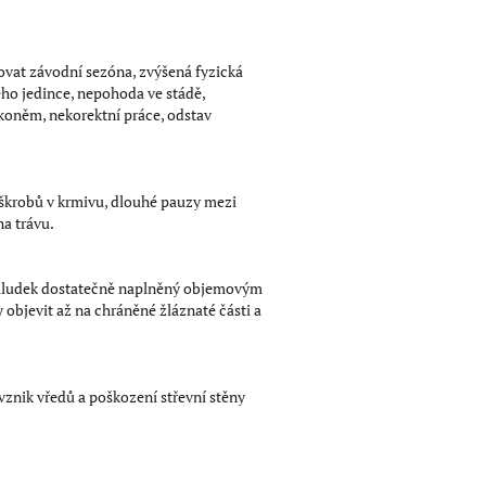
bovat závodní sezóna, zvýšená fyzická
ho jedince, nepohoda ve stádě,
koněm, nekorektní práce, odstav
krobů v krmivu, dlouhé pauzy mezi
a trávu.
í žaludek dostatečně naplněný objemovým
 objevit až na chráněné žláznaté části a
nik vředů a poškození střevní stěny