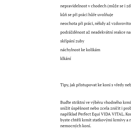
nepravidelnost v chodech (může se i zdá
kůň se při práci hůře uvolňuje
neochota při práci, někdy až vzdorovito
podrážděnost až neadekvátní reakce na
skřípání zuby
náchylnost ke kolikám
klkání
Tipy, jak přistupovat ke koni s vředy n
Buďte striktní ve výběru vhodného krm
snížit úspěšnost nebo zcela zničit i p
například Perfect Equi VIDA VITAL. K
byste chtěli krmit statkovými krmivy a 
nemocných koní.