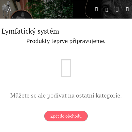
Přejít
Náku
Hledat
M
na
Přihlášení
obsah
koší
Lymfatický systém
Produkty teprve připravujeme.
Můžete se ale podívat na ostatní kategorie.
Zpět do obchodu