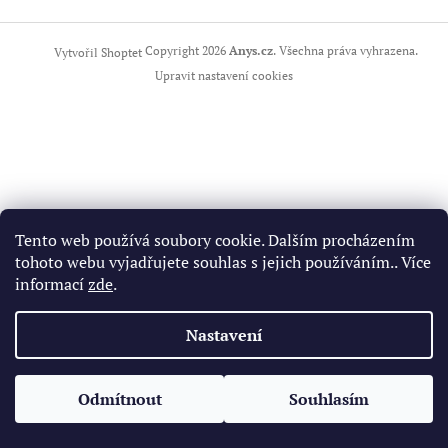
Z
á
Copyright 2026
Anys.cz
. Všechna práva vyhrazena.
Vytvořil Shoptet
p
Upravit nastavení cookies
a
t
í
Tento web používá soubory cookie. Dalším procházením
tohoto webu vyjadřujete souhlas s jejich používáním.. Více
informací
zde
.
Nastavení
Odmítnout
Souhlasím