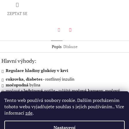
ZEPTAT SE
Facebook
Twitter
Popis
Diskuze
Hlavní výhody:
Regulace hladiny glukózy v krvi
cukrovka, diabetes
- rostlinný inzulín
močopudná
bylina
močové a
ledvinové
potíže - zvláště
močové kameny, močový
písek
Tento web používá soubory cookie. Dalším procházením
revma
, revmatismus, revmatoidní artritida
tohoto webu vyjadřujete souhlas s jejich používáním.. Více
dna
informací
zde
.
poruchy
metabolismu
(látkové výměny)
srdeční slabost, selhávání srdce
vysoký tlak
krve, hypertenze, hypertenzní choroba
Nastavení