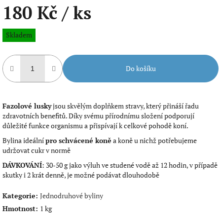
180 Kč
/ ks
Měrná
Skladem
cena:
Do košíku
Fazolové lusky
jsou skvělým doplňkem stravy, který přináší řadu
zdravotních benefitů. Díky svému přírodnímu složení podporují
důležité funkce organismu a přispívají k celkové pohodě koní.
Bylina ideální
pro schvácené koně
a koně u nichž potřebujeme
udržovat cukr v normě
DÁVKOVÁNÍ
: 30-50 g jako výluh ve studené vodě až 12 hodin, v případě
skutky i 2 krát denně, je možné podávat dlouhodobě
Kategorie
:
Jednodruhové byliny
Hmotnost
:
1 kg