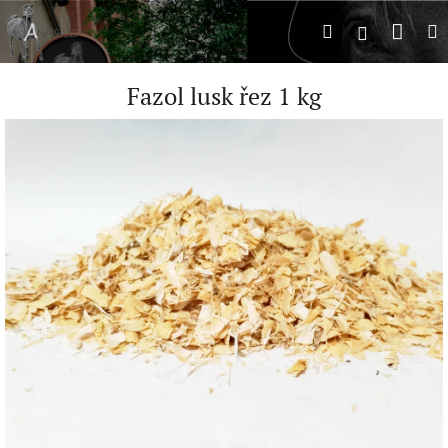
Přejít
Náku
Hledat
M
na
Přihlášení
obsah
koší
Fazol lusk řez 1 kg